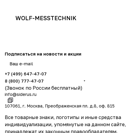
Желаем Вам дальнейших успехов в
работе и достижения поставленных
WOLF-MESSTECHNIK
целей!
Надеемся на дальнейшее
взаимовыгодное сотрудничество.
Подписаться
на новости и акции
политикой конфиденциальности
и даёте согласие на обработку ваших персональных данных
+7 (499) 647-47-07
8 (800) 777-47-07
(Звонок по России бесплатный)
info@siderus.ru
107061, г. Москва, Преображенская пл. д.8, оф. 815
Все товарные знаки, логотипы и иные средства
индивидуализации, упомянутые на данном сайте,
принадлежат их законным правообладателям.