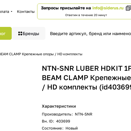
Запросы присылайте на
info@siderus.ru
плата
Контакты
Ответим в течение 20 минут
лог
Бренды
BEAM CLAMP Крепежные опоры / HD комплекты
NTN-SNR LUBER HDKIT 1
BEAM CLAMP Крепежные
/ HD комплекты (id40369
Характеристики
Производитель
:
NTN-SNR
Вн. ID
:
403699
Состояние
:
Новый