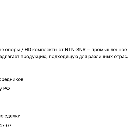
 опоры / HD комплекты от NTN-SNR — промышленное р
редлагает продукцию, подходящую для различных отрас
осредников
у РФ
е сделки
-47-07