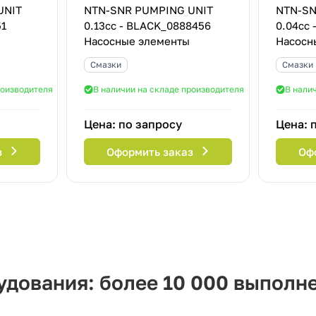
UNIT
NTN-SNR PUMPING UNIT
NTN-SN
51
0.13cc - BLACK_0888456
0.04cc
Насосные элементы
Насосн
Смазки
Смазки
роизводителя
В наличии на складе производителя
В нали
Цена: по запросу
Цена: 
з
Оформить заказ
Оф
дования: более 10 000 выполн