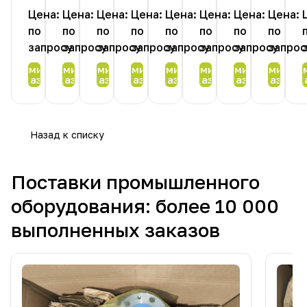
Цена:
Цена:
Цена:
Цена:
Цена:
Цена:
Цена:
Цена:
по
по
по
по
по
по
по
по
запросу
запросу
запросу
запросу
запросу
запросу
запросу
запрос
Оформить
Оформить
Оформить
Оформить
Оформить
Оформить
Оформить
Оформить
Офор
заказ
заказ
заказ
заказ
заказ
заказ
заказ
заказ
зак
Назад к списку
Поставки промышленного
оборудования: более 10 000
выполненных заказов