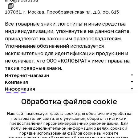
107061, г. Москва, Преображенская пл. д.8, оф. 815
Все товарные знаки, логотипы и иные средства
индивидуализации, упомянутые на данном сайте,
принадлежат их законным правообладателям.
Упоминание обозначений используется
исключительно для идентификации продукции и
не означает, что ООО «КОЛОВРАТ» имеет права на
такие товарные знаки.
Интернет-магазин
Компания
Информация
Обработка файлов cookie
Наш сайт использует файлы cookie для обеспечения удобства
© 2026 SIDERUS - Официальный поставщик промышленного
пользователей сайта, его улучшения, сбора статистики и
оборудования
предоставления персонализированных рекомендаций. Для
Темная тема
получения дополнительной информации о целях, сроках и
Соглашение на обработку персональных данных
|
Политика
порядке использования файлов cookie вы можете
использования cookie
|
Согласие на рекламную рассылку