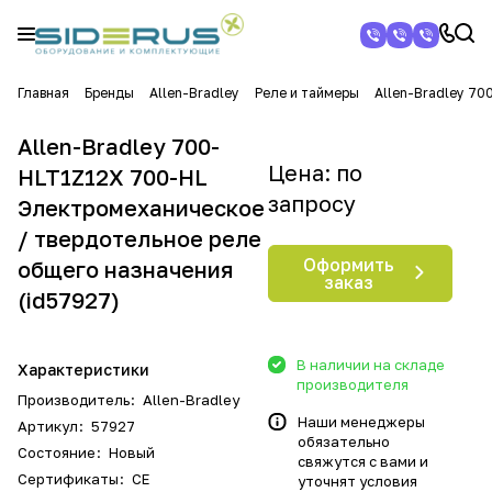
Главная
Бренды
Allen-Bradley
Реле и таймеры
Allen-Bradley 7
Allen-Bradley 700-
Цена: по
HLT1Z12X 700-HL
запросу
Электромеханическое
/ твердотельное реле
Оформить
общего назначения
заказ
(id57927)
В наличии на складе
Характеристики
производителя
Производитель
:
Allen-Bradley
Наши менеджеры
Артикул
:
57927
обязательно
Состояние
:
Новый
свяжутся с вами и
Сертификаты
:
CE
уточнят условия