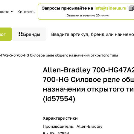
Запросы присылайте на
info@siderus.ru
плата
Контакты
Ответим в течение 20 минут
лог
Бренды
G47A2-5-6 700-HG Силовое реле общего назначения открытого типа
Allen-Bradley 700-HG47A
700-HG Силовое реле об
назначения открытого т
(id57554)
Характеристики
Производитель
:
Allen-Bradley
Вн. ID
:
57554