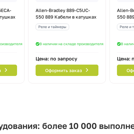
6ECA-
Allen-Bradley 889-C5UC-
Allen-B
атушках
S50 889 Кабели в катушках
S50 889
Реле и таймеры
Реле и 
роизводителя
В наличии на складе производителя
В нали
Цена: по запросу
Цена: 
з
Оформить заказ
Оф
дования: более 10 000 выполн