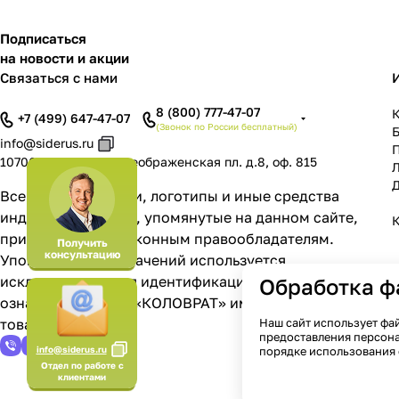
Подписаться
на новости и акции
Связаться с нами
8 (800) 777-47-07
К
+7 (499) 647-47-07
(Звонок по России бесплатный)
info@siderus.ru
107061, г. Москва, Преображенская пл. д.8, оф. 815
Л
Д
Все товарные знаки, логотипы и иные средства
индивидуализации, упомянутые на данном сайте,
К
принадлежат их законным правообладателям.
Получить
консультацию
Упоминание обозначений используется
исключительно для идентификации продукции и не
Обработка ф
означает, что ООО «КОЛОВРАТ» имеет права на такие
Наш сайт использует фай
товарные знаки.
предоставления персона
порядке использования 
info@siderus.ru
Отдел по работе с
клиентами