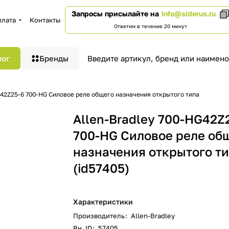
Запросы присылайте на
info@siderus.ru
плата
Контакты
Ответим в течение 20 минут
лог
Бренды
G42Z25-6 700-HG Силовое реле общего назначения открытого типа
Allen-Bradley 700-HG42Z
700-HG Силовое реле об
назначения открытого т
(id57405)
Характеристики
Производитель
:
Allen-Bradley
Вн. ID
:
57405