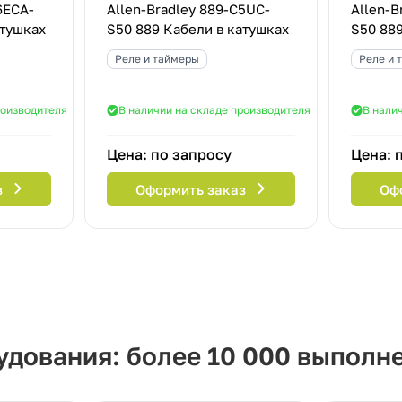
6ECA-
Allen-Bradley 889-C5UC-
Allen-B
атушках
S50 889 Кабели в катушках
S50 889
Реле и таймеры
Реле и 
роизводителя
В наличии на складе производителя
В нали
Цена: по запросу
Цена: 
з
Оформить заказ
Оф
дования: более 10 000 выполн