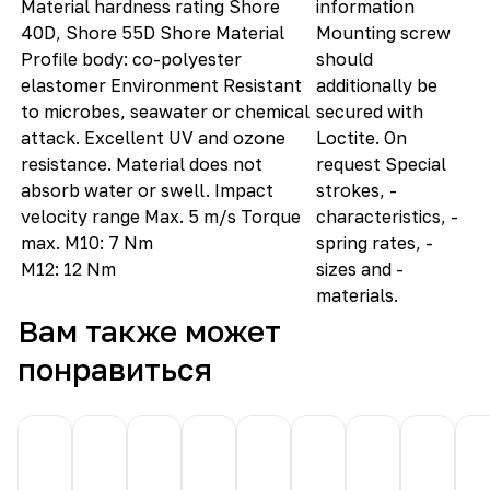
Material hardness rating Shore
information
40D, Shore 55D Shore Material
Mounting screw
Profile body: co-polyester
should
elastomer Environment Resistant
additionally be
to microbes, seawater or chemical
secured with
attack. Excellent UV and ozone
Loctite. On
resistance. Material does not
request Special
absorb water or swell. Impact
strokes, -
velocity range Max. 5 m/s Torque
characteristics, -
max. M10: 7 Nm
spring rates, -
M12: 12 Nm
sizes and -
materials.
Вам также может
понравиться
ACE
ACE
ACE
ACE
ACE
ACE
Демпфер
Демпф