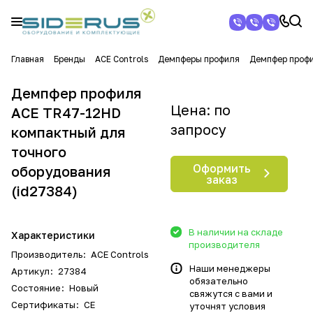
Главная
Бренды
ACE Controls
Демпферы профиля
Демпфер профи
Демпфер профиля
Цена: по
ACE TR47-12HD
запросу
компактный для
точного
Оформить
оборудования
заказ
(id27384)
В наличии на складе
Характеристики
производителя
Производитель
:
ACE Controls
Наши менеджеры
Артикул
:
27384
обязательно
Состояние
:
Новый
свяжутся с вами и
Сертификаты
:
CE
уточнят условия