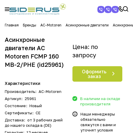
Главная
Бренды
AC-Motoren
Асинхронные двигатели
Асинхронн
Асинхронные
Цена: по
двигатели AC
запросу
Motoren FCMP 160
MB-2/PHE (id25961)
Оформить
заказ
Характеристики
Производитель
:
AC-Motoren
Артикул
:
25961
В наличии на складе
производителя
Состояние
:
Новый
Сертификаты
:
CE
Наши менеджеры
обязательно
Доставка
:
от 3 рабочих дней
свяжутся с вами и
до нашего склада в (DE)
уточнят условия
Гарантия
:
12 месяцев