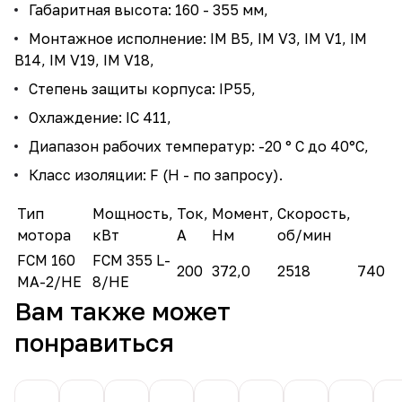
Габаритная высота: 160 - 355 мм,
Монтажное исполнение: IM B5, IM V3, IM V1, IM
B14, IM V19, IM V18,
Степень защиты корпуса: IP55,
Охлаждение: IC 411,
Диапазон рабочих температур: -20 ° C до 40°C,
Класс изоляции: F (H - по запросу).
Тип
Мощность,
Ток,
Момент,
Скорость,
мотора
кВт
А
Нм
об/мин
FCM 160
FCM 355 L-
200
372,0
2518
740
MA-2/HE
8/HE
Вам также может
понравиться