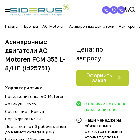
Главная
Бренды
AC-Motoren
Асинхронные двигатели
Асинхронны
Асинхронные
Цена: по
двигатели AC
запросу
Motoren FCM 355 L-
8/HE (id25751)
Оформить
заказ
Характеристики
Производитель
:
AC-Motoren
Артикул
:
25751
В наличии на складе
производителя
Состояние
:
Новый
Сертификаты
:
CE
Наши менеджеры
обязательно
Доставка
:
от 3 рабочих дней
свяжутся с вами и
до нашего склада в (DE)
уточнят условия
Гарантия
:
12 месяцев